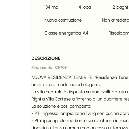
134
mq
4
locali
2
bagni
Nuova costruzione
Non arredat
Classe energetica:
A4
Riscalda
DESCRIZIONE
Riferimento:
CN/09
NUOVA RESIDENZA TENERIFE. “Residenza Tenerife” 
architettura moderna ed elegante.
La villa centrale è disposta
su due livelli
, dotata d
Righi a Villa Cortese all’interno di un quartiere 
La soluzione è così composta:
- PT: ingresso, ampia zona living con cucina abit
- P1: raggiungibile mediante scala interna in 
ripostiglio, terza camera con accesso al terrazzo