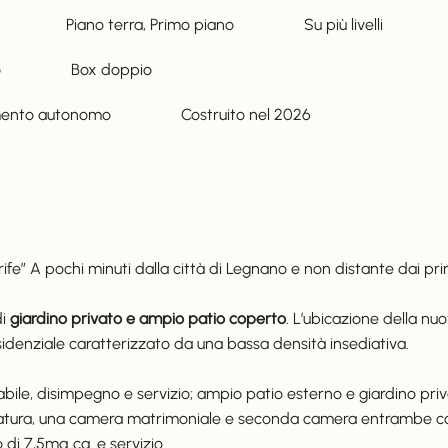
Piano terra, Primo piano
Su più livelli
o
Box doppio
mento autonomo
Costruito nel
2026
A pochi minuti dalla città di Legnano e non distante dai princip
i
giardino privato e ampio patio coperto
. L’ubicazione della nu
residenziale caratterizzato da una bassa densità insediativa.
abile, disimpegno e servizio; ampio patio esterno e giardino priv
muratura, una camera matrimoniale e seconda camera entrambe co
 di 7,5mq ca. e servizio.