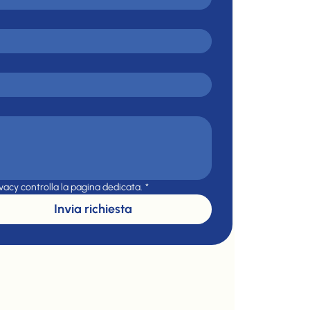
ivacy controlla la pagina dedicata.
*
Invia richiesta