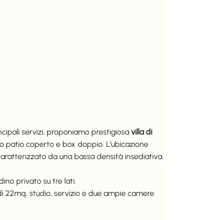
ipali servizi, proponiamo prestigiosa
villa di
mpio patio coperto e box doppio. L’ubicazione
e caratterizzato da una bassa densità insediativa.
ino privato su tre lati.
di 22mq, studio, servizio e due ampie camere