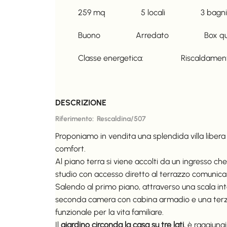
259
mq
5
locali
3
bagni
Buono
Arredato
Box q
Classe energetica:
Riscaldamen
DESCRIZIONE
Riferimento:
Rescaldina/507
Proponiamo in vendita una splendida villa libera 
comfort.
Al piano terra si viene accolti da un ingresso c
studio con accesso diretto al terrazzo comunica
Salendo al primo piano, attraverso una scala in
seconda camera con cabina armadio e una terza 
funzionale per la vita familiare.
Il
giardino circonda la casa su tre lati
, è raggiung