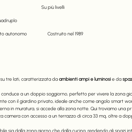
Su più livelli
uadruplo
to autonomo
Costruito nel
1989
su tre lati, caratterizzata da
ambienti ampi e luminosi
e da
spaz
he conduce a un doppio soggiorno, perfetto per vivere la zona gi
nte con il giardino privato, ideale anche come angolo smart wor
terna in muratura, si accede alla zona notte. Qui troviamo una 
camera con accesso a un terrazzo di circa 33 mq, oltre a doppi
ibile sia dalla zona giorno che dalla cucina, rendendo gli spazi i