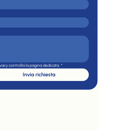
ivacy controlla la pagina dedicata.
*
Invia richiesta